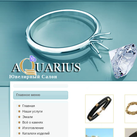
Ювелирный Салон
Главное меню
Главная
Наши услуги
Эмали
Всё о камнях
Изготовлениe
Каталоги изделий