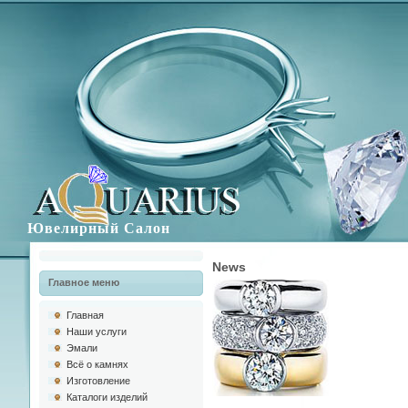
Ювелирный Салон
News
Главное меню
Главная
Наши услуги
Эмали
Всё о камнях
Изготовлениe
Каталоги изделий