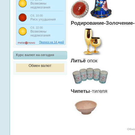
Родирование-
Золочение-
Курс валют на сегодня
Литьё
опок
Обмен валют
Чипеты
-тигеля
Обно