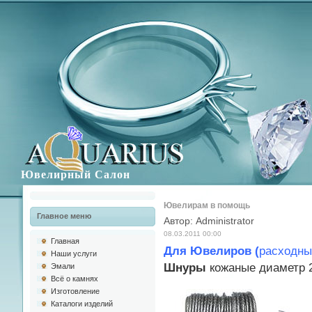
Ювелирный Салон
Ювелирам в помощь
Главное меню
Автор: Administrator
08.03.2011 00:00
Главная
Для Ювелиров (
расходны
Наши услуги
Шнуры
кожаные диаметр 2
Эмали
Всё о камнях
Изготовлениe
Каталоги изделий